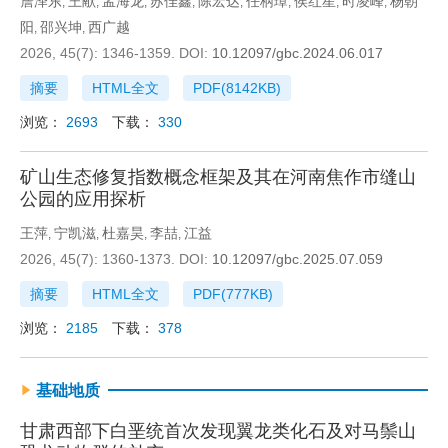
詹泽东
王献
孟海龙
苏佳鑫
陈宏达
任柄璋
侯红星
时凌峰
杨朝
,
,
,
,
,
,
,
,
阳
邵兴坤
西广越
,
,
2026, 45(7): 1346-1359.
DOI:
10.12097/gbc.2024.06.017
摘要
HTML全文
PDF(
8142KB
)
浏览：
2693
下载：
330
矿山生态修复指数概念框架及其在河南焦作市缝山
公园的应用探析
王萍
宁凯滋
杜嘉昊
李喆
江益
,
,
,
,
2026, 45(7): 1360-1373.
DOI:
10.12097/gbc.2025.07.059
摘要
HTML全文
PDF(
777KB
)
浏览：
2185
下载：
378
基础地质
甘肃西部下白垩统首次发现翼龙类化石及对马鬃山