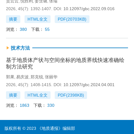
贡云云
倪胜利
姜含璐
张瑞
,
,
,
2026, 45(7): 1392-1407.
DOI:
10.12097/gbc.2022.09.016
摘要
HTML全文
PDF(
20703KB
)
浏览：
380
下载：
55
技术方法
基于地质体产状与空间坐标的地质界线快速准确绘
制方法研究
郭果
易庆波
郑克锐
张丽华
,
,
,
2026, 45(7): 1408-1415.
DOI:
10.12097/gbc.2024.04.001
摘要
HTML全文
PDF(
2398KB
)
浏览：
1863
下载：
330
版权所有 © 2023 《地质通报》编辑部