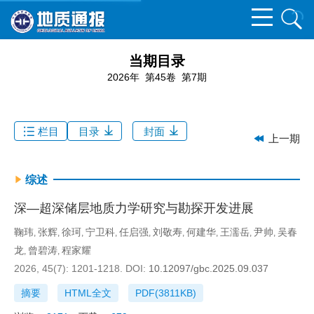
当期目录
2026年 第45卷 第7期
栏目
目录
封面
上一期
综述
深—超深储层地质力学研究与勘探开发进展
鞠玮
张辉
徐珂
宁卫科
任启强
刘敬寿
何建华
王濡岳
尹帅
吴春
,
,
,
,
,
,
,
,
,
龙
曾碧涛
程家耀
,
,
2026, 45(7): 1201-1218.
DOI:
10.12097/gbc.2025.09.037
摘要
HTML全文
PDF(
3811KB
)