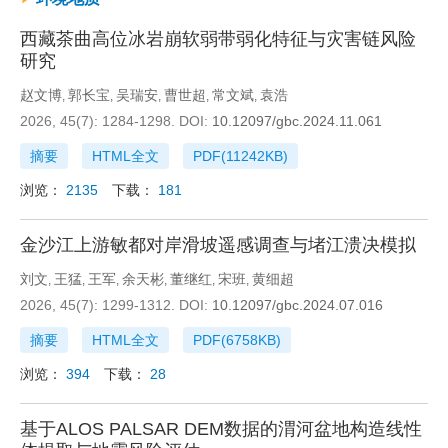
西藏茶曲高位冰岩崩软弱带弱化特征与灾害链风险
研究
赵文博
郭长宝
吴瑞安
曹世超
常文斌
袁浩
,
,
,
,
,
2026, 45(7): 1284-1298.
DOI:
10.12097/gbc.2024.11.061
摘要
HTML全文
PDF(
11242KB
)
浏览：
2135
下载：
181
金沙江上游敏都对岸滑坡遥感调查与堵江溃决模拟
刘文
王猛
王军
余天彬
董继红
宋班
黄细超
,
,
,
,
,
,
2026, 45(7): 1299-1312.
DOI:
10.12097/gbc.2024.07.016
摘要
HTML全文
PDF(
6758KB
)
浏览：
394
下载：
28
基于ALOS PALSAR DEM数据的渭河盆地构造线性