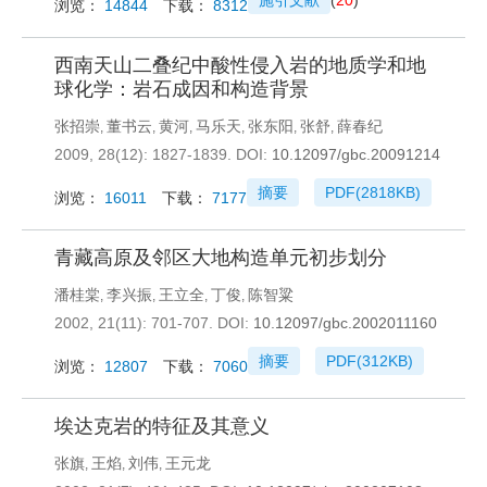
施引文献
(
20
)
浏览：
14844
下载：
8312
西南天山二叠纪中酸性侵入岩的地质学和地
球化学：岩石成因和构造背景
张招崇
董书云
黄河
马乐天
张东阳
张舒
薛春纪
,
,
,
,
,
,
2009, 28(12): 1827-1839.
DOI:
10.12097/gbc.20091214
摘要
PDF(
2818KB
)
浏览：
16011
下载：
7177
青藏高原及邻区大地构造单元初步划分
潘桂棠
李兴振
王立全
丁俊
陈智粱
,
,
,
,
2002, 21(11): 701-707.
DOI:
10.12097/gbc.2002011160
摘要
PDF(
312KB
)
浏览：
12807
下载：
7060
埃达克岩的特征及其意义
张旗
王焰
刘伟
王元龙
,
,
,