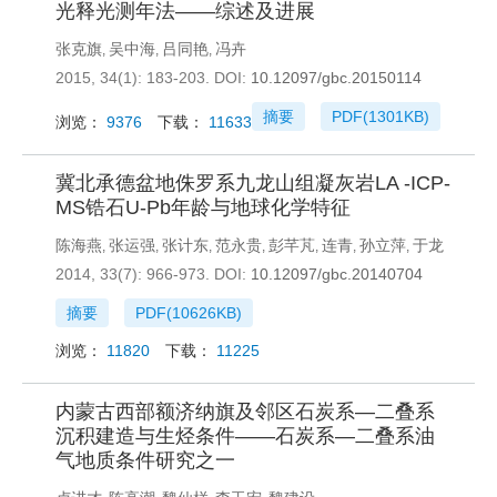
光释光测年法——综述及进展
张克旗
吴中海
吕同艳
冯卉
,
,
,
2015, 34(1): 183-203.
DOI:
10.12097/gbc.20150114
摘要
PDF(
1301KB
)
浏览：
9376
下载：
11633
冀北承德盆地侏罗系九龙山组凝灰岩LA -ICP-
MS锆石U-Pb年龄与地球化学特征
陈海燕
张运强
张计东
范永贵
彭芊芃
连青
孙立萍
于龙
,
,
,
,
,
,
,
2014, 33(7): 966-973.
DOI:
10.12097/gbc.20140704
摘要
PDF(
10626KB
)
浏览：
11820
下载：
11225
内蒙古西部额济纳旗及邻区石炭系—二叠系
沉积建造与生烃条件——石炭系—二叠系油
气地质条件研究之一