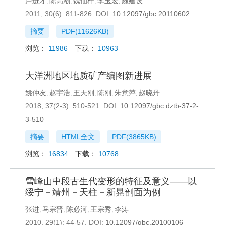
卢进才
陈高潮
魏仙样
李玉宏
魏建设
,
,
,
,
2011, 30(6): 811-826.
DOI:
10.12097/gbc.20110602
摘要
PDF(
11626KB
)
浏览：
11986
下载：
10963
大洋洲地区地质矿产编图新进展
姚仲友
赵宇浩
王天刚
陈刚
朱意萍
赵晓丹
,
,
,
,
,
2018, 37(2-3): 510-521.
DOI:
10.12097/gbc.dztb-37-2-
3-510
摘要
HTML全文
PDF(
3865KB
)
浏览：
16834
下载：
10768
雪峰山中段古生代变形的特征及意义——以
绥宁－靖州－天柱－新晃剖面为例
张进
马宗晋
陈必河
王宗秀
李涛
,
,
,
,
2010, 29(1): 44-57.
DOI:
10.12097/gbc.20100106