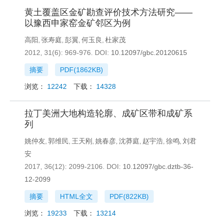
黄土覆盖区金矿勘查评价技术方法研究——
以豫西申家窑金矿邻区为例
高阳
张寿庭
彭翼
何玉良
杜家茂
,
,
,
,
2012, 31(6): 969-976.
DOI:
10.12097/gbc.20120615
摘要
PDF(
1862KB
)
浏览：
12242
下载：
14328
拉丁美洲大地构造轮廓、成矿区带和成矿系
列
姚仲友
郭维民
王天刚
姚春彦
沈莽庭
赵宇浩
徐鸣
刘君
,
,
,
,
,
,
,
安
2017, 36(12): 2099-2106.
DOI:
10.12097/gbc.dztb-36-
12-2099
摘要
HTML全文
PDF(
822KB
)
浏览：
19233
下载：
13214