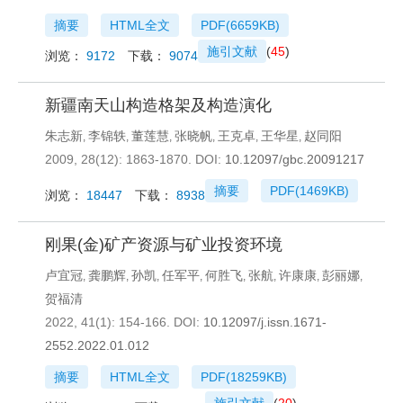
摘要
HTML全文
PDF(
6659KB
)
施引文献
(
45
)
浏览：
9172
下载：
9074
新疆南天山构造格架及构造演化
朱志新
李锦轶
董莲慧
张晓帆
王克卓
王华星
赵同阳
,
,
,
,
,
,
2009, 28(12): 1863-1870.
DOI:
10.12097/gbc.20091217
摘要
PDF(
1469KB
)
浏览：
18447
下载：
8938
刚果(金)矿产资源与矿业投资环境
卢宜冠
龚鹏辉
孙凯
任军平
何胜飞
张航
许康康
彭丽娜
,
,
,
,
,
,
,
,
贺福清
2022, 41(1): 154-166.
DOI:
10.12097/j.issn.1671-
2552.2022.01.012
摘要
HTML全文
PDF(
18259KB
)