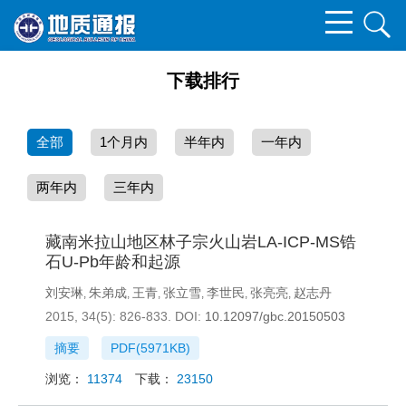
下载排行
全部
1个月内
半年内
一年内
两年内
三年内
藏南米拉山地区林子宗火山岩LA-ICP-MS锆
石U-Pb年龄和起源
刘安琳
朱弟成
王青
张立雪
李世民
张亮亮
赵志丹
,
,
,
,
,
,
2015, 34(5): 826-833.
DOI:
10.12097/gbc.20150503
摘要
PDF(
5971KB
)
浏览：
11374
下载：
23150