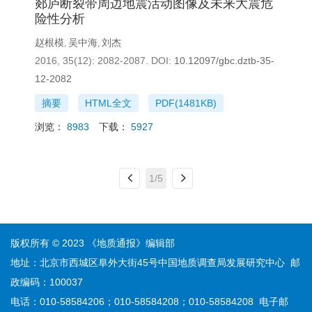
郯庐断裂带周边地震活动图像及未来大震危
险性分析
赵根模
吴中海
刘杰
,
,
2016, 35(12): 2082-2087.
DOI:
10.12097/gbc.dztb-35-
12-2082
摘要
HTML全文
PDF(
1481KB
)
浏览：
8983
下载：
5927
1/5
版权所有 © 2023 《地质通报》编辑部
地址：北京市西城区阜外大街45号中国地质调查局发展研究中心 邮
政编码：100037
电话：010-58584206；010-58584208；010-58584208 电子邮