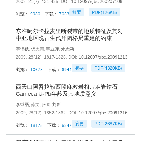
2002, 21(7): 431-435.
DOI:
10.12097/gbc.200207108
摘要
PDF(
126KB
)
浏览：
9980
下载：
7053
东准噶尔卡拉麦里断裂带的地质特征及其对
中亚地区晚古生代洋陆格局重建的约束
李锦轶
杨天南
李亚萍
朱志新
,
,
,
2009, 28(12): 1817-1826.
DOI:
10.12097/gbc.20091213
摘要
PDF(
4320KB
)
浏览：
10678
下载：
6944
西天山阿吾拉勒西段麻粒岩相片麻岩锆石
Cameca U-Pb年龄及其地质意义
李继磊
苏文
张喜
刘新
,
,
,
2009, 28(12): 1852-1862.
DOI:
10.12097/gbc.20091216
摘要
PDF(
2687KB
)
浏览：
18175
下载：
6347